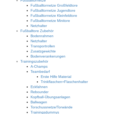
Fußballtornetze
Fußballtornetze Großfeldtore
Fußballtornetze Jugendtore
Fußballtornetze Kleinfeldtore
Fußballtornetze Minitore
Netzhalter
Fußballtore Zubehör
Bodenrahmen
Netzhalter
Transportrollen
Zusatzgewichte
Bodenverankerungen
Trainingszubehör
A-Champs
Teambedarf
Erste Hilfe Material
Trinkflaschen+Flaschenhalter
Eckfahnen
Rebounder
Kopfball-Übungsanlagen
Ballwagen
Torschussnetze/Torwände
Trainingsdummys