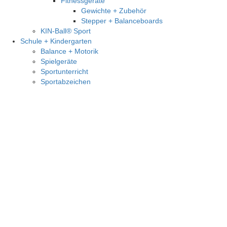
Fitnessgeräte
Gewichte + Zubehör
Stepper + Balanceboards
KIN-Ball® Sport
Schule + Kindergarten
Balance + Motorik
Spielgeräte
Sportunterricht
Sportabzeichen
Sc
×
Anmelden
Benutzername
Passwort