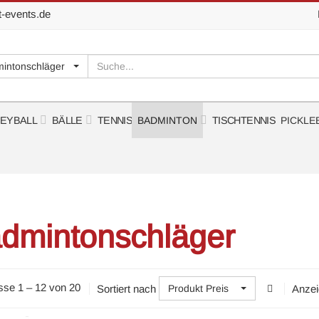
t-events.de
Suchen
mintonschläger
LEYBALL
BÄLLE
TENNIS
BADMINTON
TISCHTENNIS
PICKLE
dmintonschläger
sse 1 – 12 von 20
Sortiert nach
Anzei
Produkt Preis