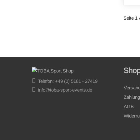
Seite 1 
Sho
Telefon: +49 (0) 5181 - 27419
Versan
info@toba-sport-events.de
Zahlung
AGB
Widerru