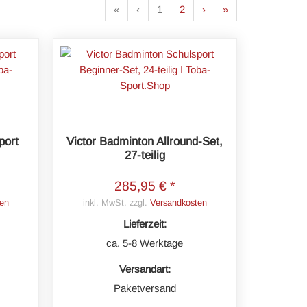
«
‹
1
2
›
»
port
Victor Badminton Allround-Set,
27-teilig
285,95 € *
en
inkl. MwSt. zzgl.
Versandkosten
Lieferzeit:
ca. 5-8 Werktage
Versandart:
Paketversand