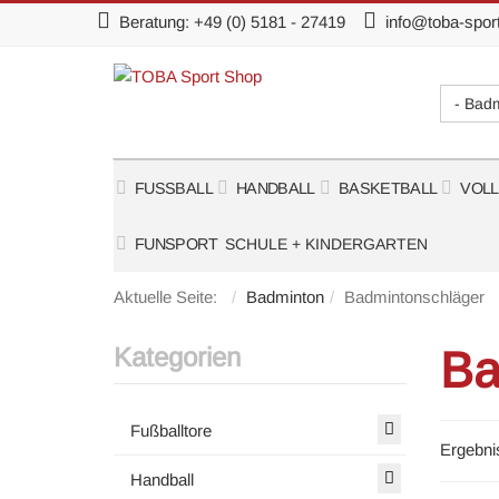
Beratung:
+49 (0) 5181 - 27419
info@toba-spor
- Bad
FUSSBALL
HANDBALL
BASKETBALL
VOL
FUNSPORT
SCHULE + KINDERGARTEN
Aktuelle Seite:
Badminton
Badmintonschläger
Kategorien
Ba
Fußballtore
Ergebni
Handball