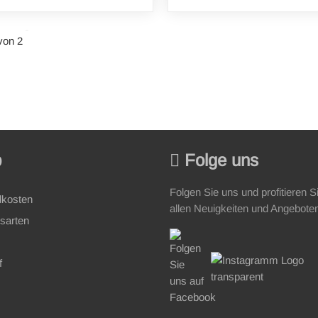
von 2
p
Folge uns
Folgen Sie uns und profitieren S
dkosten
allen Neuigkeiten und Angebote
sarten
f