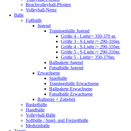
Beachvolleyball-Pfosten
Volleyball-Netze
Bälle
Fußbälle
Jugend
Trainingsbälle Jugend
Größe 4 - Light/= 350-370 gr.
Größe 3 - S-Light /= 290-310gr.
Größe 4 - S-Light /= 290-310gr.
Größe 5 - S-Light /= 290-310gr.
Größe 5 - Light/= 350-370gr.
Ballpakete Jugend
Futsalbälle Jugend
Erwachsene
Spielbälle
Trainingsbälle Erwachsene
Ballpakete Erwachsene
Futsalbälle Erwachsene
Ballnetze + Zubehör
Basketbälle
Handbälle
Volleyball-Bälle
Softbälle / Spiel- und Freizeitbälle
Medizinbälle
Tennis