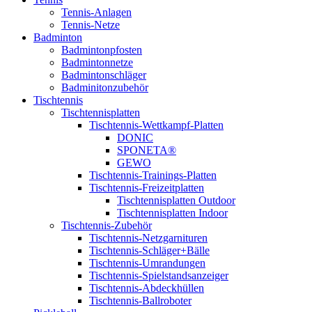
Tennis-Anlagen
Tennis-Netze
Badminton
Badmintonpfosten
Badmintonnetze
Badmintonschläger
Badminitonzubehör
Tischtennis
Tischtennisplatten
Tischtennis-Wettkampf-Platten
DONIC
SPONETA®
GEWO
Tischtennis-Trainings-Platten
Tischtennis-Freizeitplatten
Tischtennisplatten Outdoor
Tischtennisplatten Indoor
Tischtennis-Zubehör
Tischtennis-Netzgarnituren
Tischtennis-Schläger+Bälle
Tischtennis-Umrandungen
Tischtennis-Spielstandsanzeiger
Tischtennis-Abdeckhüllen
Tischtennis-Ballroboter