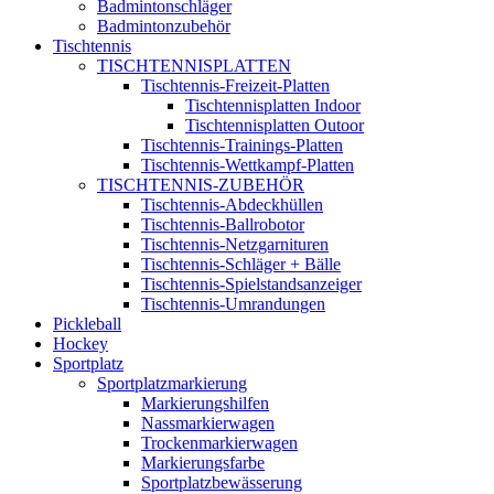
Badmintonschläger
Badmintonzubehör
Tischtennis
TISCHTENNISPLATTEN
Tischtennis-Freizeit-Platten
Tischtennisplatten Indoor
Tischtennisplatten Outoor
Tischtennis-Trainings-Platten
Tischtennis-Wettkampf-Platten
TISCHTENNIS-ZUBEHÖR
Tischtennis-Abdeckhüllen
Tischtennis-Ballrobotor
Tischtennis-Netzgarnituren
Tischtennis-Schläger + Bälle
Tischtennis-Spielstandsanzeiger
Tischtennis-Umrandungen
Pickleball
Hockey
Sportplatz
Sportplatzmarkierung
Markierungshilfen
Nassmarkierwagen
Trockenmarkierwagen
Markierungsfarbe
Sportplatzbewässerung