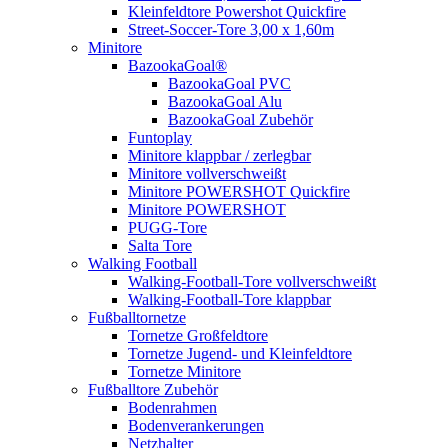
Kleinfeldtore Powershot Quickfire
Street-Soccer-Tore 3,00 x 1,60m
Minitore
BazookaGoal®
BazookaGoal PVC
BazookaGoal Alu
BazookaGoal Zubehör
Funtoplay
Minitore klappbar / zerlegbar
Minitore vollverschweißt
Minitore POWERSHOT Quickfire
Minitore POWERSHOT
PUGG-Tore
Salta Tore
Walking Football
Walking-Football-Tore vollverschweißt
Walking-Football-Tore klappbar
Fußballtornetze
Tornetze Großfeldtore
Tornetze Jugend- und Kleinfeldtore
Tornetze Minitore
Fußballtore Zubehör
Bodenrahmen
Bodenverankerungen
Netzhalter