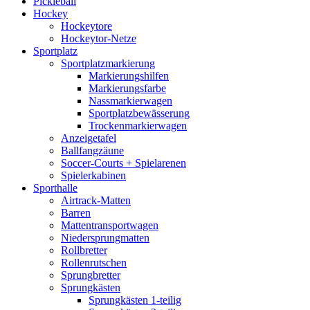
Pickleball
Hockey
Hockeytore
Hockeytor-Netze
Sportplatz
Sportplatzmarkierung
Markierungshilfen
Markierungsfarbe
Nassmarkierwagen
Sportplatzbewässerung
Trockenmarkierwagen
Anzeigetafel
Ballfangzäune
Soccer-Courts + Spielarenen
Spielerkabinen
Sporthalle
Airtrack-Matten
Barren
Mattentransportwagen
Niedersprungmatten
Rollbretter
Rollenrutschen
Sprungbretter
Sprungkästen
Sprungkästen 1-teilig