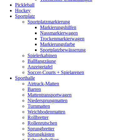
Pickleball
Hockey
Sportplatz
Sportplatzmarkierung
Markierungshilfen
Nassmarkierwagen
Trockenmarkierwagen
Markierungsfarbe
Sportplatzbewässerung
Spielerkabinen
Ballfangzäune
Anzeigetafel
Soccer-Courts + Spielarenen
Sporthalle
Airtrack-Matten
Barren
Mattentransportwagen
Niedersprungmatten
Turnmatten
Weichbodenmatten
Rollbretter
Rollenrutschen
Sprungbretter
Sprungkästen
Schwebebalken