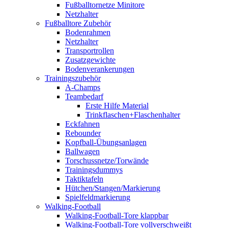
Fußballtornetze Minitore
Netzhalter
Fußballtore Zubehör
Bodenrahmen
Netzhalter
Transportrollen
Zusatzgewichte
Bodenverankerungen
Trainingszubehör
A-Champs
Teambedarf
Erste Hilfe Material
Trinkflaschen+Flaschenhalter
Eckfahnen
Rebounder
Kopfball-Übungsanlagen
Ballwagen
Torschussnetze/Torwände
Trainingsdummys
Taktiktafeln
Hütchen/Stangen/Markierung
Spielfeldmarkierung
Walking-Football
Walking-Football-Tore klappbar
Walking-Football-Tore vollverschweißt