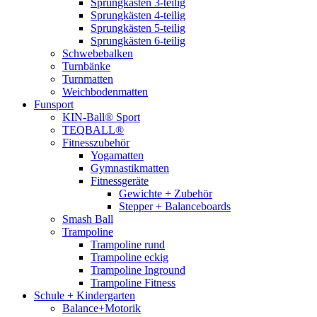
Sprungkästen 3-teilig
Sprungkästen 4-teilig
Sprungkästen 5-teilig
Sprungkästen 6-teilig
Schwebebalken
Turnbänke
Turnmatten
Weichbodenmatten
Funsport
KIN-Ball® Sport
TEQBALL®
Fitnesszubehör
Yogamatten
Gymnastikmatten
Fitnessgeräte
Gewichte + Zubehör
Stepper + Balanceboards
Smash Ball
Trampoline
Trampoline rund
Trampoline eckig
Trampoline Inground
Trampoline Fitness
Schule + Kindergarten
Balance+Motorik