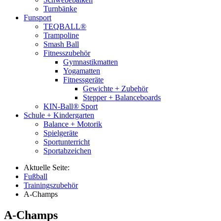
Turnbänke
Funsport
TEQBALL®
Trampoline
Smash Ball
Fitnesszubehör
Gymnastikmatten
Yogamatten
Fitnessgeräte
Gewichte + Zubehör
Stepper + Balanceboards
KIN-Ball® Sport
Schule + Kindergarten
Balance + Motorik
Spielgeräte
Sportunterricht
Sportabzeichen
Aktuelle Seite:
Fußball
Trainingszubehör
A-Champs
A-Champs