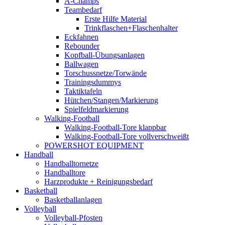
A-Champs
Teambedarf
Erste Hilfe Material
Trinkflaschen+Flaschenhalter
Eckfahnen
Rebounder
Kopfball-Übungsanlagen
Ballwagen
Torschussnetze/Torwände
Trainingsdummys
Taktiktafeln
Hütchen/Stangen/Markierung
Spielfeldmarkierung
Walking-Football
Walking-Football-Tore klappbar
Walking-Football-Tore vollverschweißt
POWERSHOT EQUIPMENT
Handball
Handballtornetze
Handballtore
Harzprodukte + Reinigungsbedarf
Basketball
Basketballanlagen
Volleyball
Volleyball-Pfosten