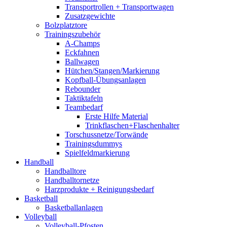
Transportrollen + Transportwagen
Zusatzgewichte
Bolzplatztore
Trainingszubehör
A-Champs
Eckfahnen
Ballwagen
Hütchen/Stangen/Markierung
Kopfball-Übungsanlagen
Rebounder
Taktiktafeln
Teambedarf
Erste Hilfe Material
Trinkflaschen+Flaschenhalter
Torschussnetze/Torwände
Trainingsdummys
Spielfeldmarkierung
Handball
Handballtore
Handballtornetze
Harzprodukte + Reinigungsbedarf
Basketball
Basketballanlagen
Volleyball
Volleyball-Pfosten