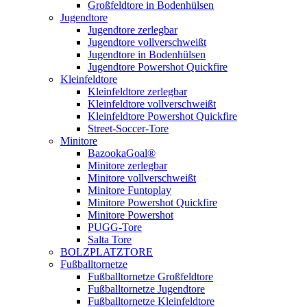
Großfeldtore in Bodenhülsen
Jugendtore
Jugendtore zerlegbar
Jugendtore vollverschweißt
Jugendtore in Bodenhülsen
Jugendtore Powershot Quickfire
Kleinfeldtore
Kleinfeldtore zerlegbar
Kleinfeldtore vollverschweißt
Kleinfeldtore Powershot Quickfire
Street-Soccer-Tore
Minitore
BazookaGoal®
Minitore zerlegbar
Minitore vollverschweißt
Minitore Funtoplay
Minitore Powershot Quickfire
Minitore Powershot
PUGG-Tore
Salta Tore
BOLZPLATZTORE
Fußballtornetze
Fußballtornetze Großfeldtore
Fußballtornetze Jugendtore
Fußballtornetze Kleinfeldtore