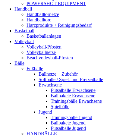
POWERSHOT EQUIPMENT
Handball
Handballtornetze
Handballtore
Harzprodukte + Reinigungsbedarf
Basketball
Basketballanlagen
Volleyball
Volleyball-Pfosten
Volleyballnetze
Beachvolleyball-Pfosten
Bälle
Fußbälle
Ballnetze + Zubehör
Softbälle / Spiel- und Freizeitbälle
Erwachsene
Futsalbälle Erwachsene
Ballpakete Erwachsene
Trainingsbälle Erwachsene
Spielbälle
Jugend
Trainingsbälle Jugend
Ballpakete Jugend
Futsalbälle Jugend
HANDBÄLLE