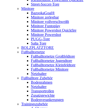
Street-Soccer-Tore
Minitore
BazookaGoal®
Minitore zerlegbar
Minitore vollverschweißt
Minitore Funtoplay
Minitore Powershot Quickfire
Minitore Powershot
PUGG-Tore
Salta Tore
BOLZPLATZTORE
Fußballtornetze
Fußballtornetze Großfeldtore
Fußballtornetze Jugendtore
Fußballtornetze Kleinfeldtore
Fußballtornetze Minitore
Netzhalter
Fußballtore Zubehör
Bodenrahmen
Netzhalter
Transportrollen
Zusatzgewichte
Bodenverankerungen
Trainingszubehör