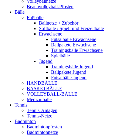
Volleyballnetze
Beachvolleyball-Pfosten
Bälle
Fußbälle
Ballnetze + Zubehör
Softbälle / Spiel- und Freizeitbälle
Erwachsene
Futsalbälle Erwachsene
Ballpakete Erwachsene
Trainingsbälle Erwachsene
Spielbälle
Jugend
Trainingsbälle Jugend
Ballpakete Jugend
Futsalbälle Jugend
HANDBÄLLE
BASKETBÄLLE
VOLLEYBALL-BÄLLE
Medizinbälle
Tennis
Tennis-Anlagen
Tennis-Netze
Badminton
Badmintonpfosten
Badmintonnetze