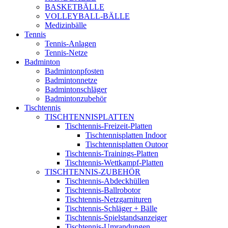
BASKETBÄLLE
VOLLEYBALL-BÄLLE
Medizinbälle
Tennis
Tennis-Anlagen
Tennis-Netze
Badminton
Badmintonpfosten
Badmintonnetze
Badmintonschläger
Badmintonzubehör
Tischtennis
TISCHTENNISPLATTEN
Tischtennis-Freizeit-Platten
Tischtennisplatten Indoor
Tischtennisplatten Outoor
Tischtennis-Trainings-Platten
Tischtennis-Wettkampf-Platten
TISCHTENNIS-ZUBEHÖR
Tischtennis-Abdeckhüllen
Tischtennis-Ballrobotor
Tischtennis-Netzgarnituren
Tischtennis-Schläger + Bälle
Tischtennis-Spielstandsanzeiger
Tischtennis-Umrandungen