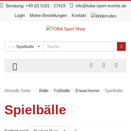
Beratung:
+49 (0) 5181 - 27419
info@toba-sport-events.de
Login
Meine Bestellungen
Kontakt
Suchen
Suc
- - - Spielbälle
TOGGLE MENU
Aktuelle Seite:
Bälle
Fußbälle
Erwachsene
Spielbälle
Spielbälle
Sortiert nach
Produkt Preis